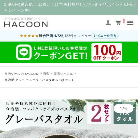
3,980円(税込)以上お買い上げで送料無料！ただいま全品ポイント10倍キ
ャンペーン中！
今治タオル直送通販 ハクーン
0
★★★★★
総合評価 4.72
5,128件のレビュー
レビューを見る
>
>
>
今治タオルのHACOON
商品
商品ジャンル
今治製 グレー コンパクトバスタオル 2枚セット
1/6