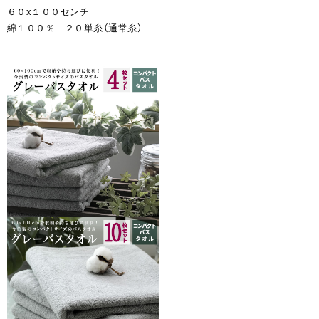
６０x１００センチ
綿１００％ ２０単糸（通常糸）