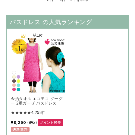
バスドレス の人気ランキング
第
1
位
今治タオル エコモコ グーグ
ー 2重ガーゼ バスドレス
★★★★★
4.75
8件
¥8,250
(税込)
ポイント10倍
送料無料