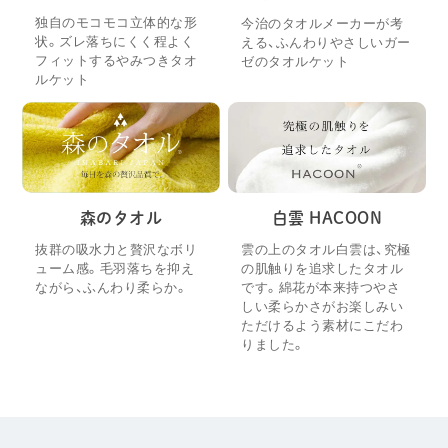
独自のモコモコ立体的な形
今治のタオルメーカーが考
状。ズレ落ちにくく程よく
える、ふんわりやさしいガー
フィットするやみつきタオ
ゼのタオルケット
ルケット
森のタオル
白雲 HACOON
抜群の吸水力と贅沢なボリ
雲の上のタオル白雲は、究極
ューム感。毛羽落ちを抑え
の肌触りを追求したタオル
ながら、ふんわり柔らか。
です。綿花が本来持つやさ
しい柔らかさがお楽しみい
ただけるよう素材にこだわ
りました。