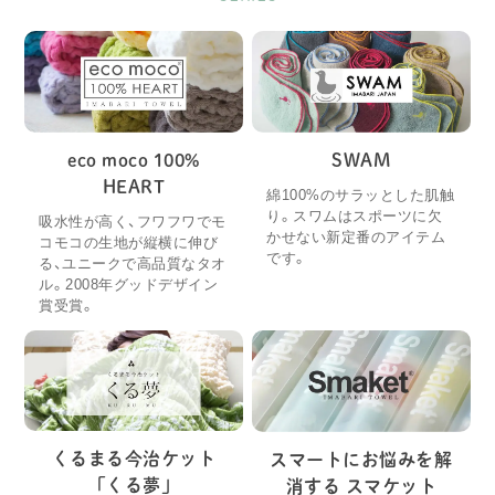
eco moco 100%
SWAM
HEART
綿100%のサラッとした肌触
り。スワムはスポーツに欠
吸水性が高く、フワフワでモ
かせない新定番のアイテム
コモコの生地が縦横に伸び
です。
る、ユニークで高品質なタオ
ル。2008年グッドデザイン
賞受賞。
くるまる今治ケット
スマートにお悩みを解
「くる夢」
消する スマケット