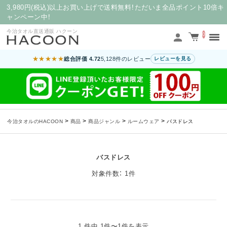
3,980円(税込)以上お買い上げで送料無料！ただいま全品ポイント10倍キ
ャンペーン中！
今治タオル直送通販 ハクーン
0
★★★★★
総合評価 4.72
5,128件のレビュー
レビューを見る
>
>
>
>
今治タオルのHACOON
商品
商品ジャンル
ルームウェア
バスドレス
バスドレス
対象件数： 1件
1 件中 1件〜1件を表示