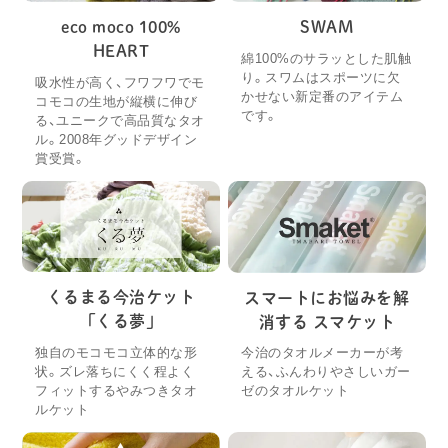
eco moco 100%
SWAM
HEART
綿100%のサラッとした肌触
り。スワムはスポーツに欠
吸水性が高く、フワフワでモ
かせない新定番のアイテム
コモコの生地が縦横に伸び
です。
る、ユニークで高品質なタオ
ル。2008年グッドデザイン
賞受賞。
くるまる今治ケット
スマートにお悩みを解
「くる夢」
消する スマケット
独自のモコモコ立体的な形
今治のタオルメーカーが考
状。ズレ落ちにくく程よく
える、ふんわりやさしいガー
フィットするやみつきタオ
ゼのタオルケット
ルケット