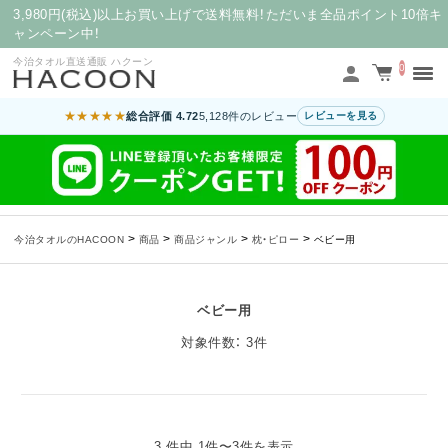
3,980円(税込)以上お買い上げで送料無料！ただいま全品ポイント10倍キ
ャンペーン中！
今治タオル直送通販 ハクーン
0
★★★★★
総合評価 4.72
5,128件のレビュー
レビューを見る
>
>
>
>
今治タオルのHACOON
商品
商品ジャンル
枕・ピロー
ベビー用
ベビー用
対象件数： 3件
3 件中 1件〜3件を表示