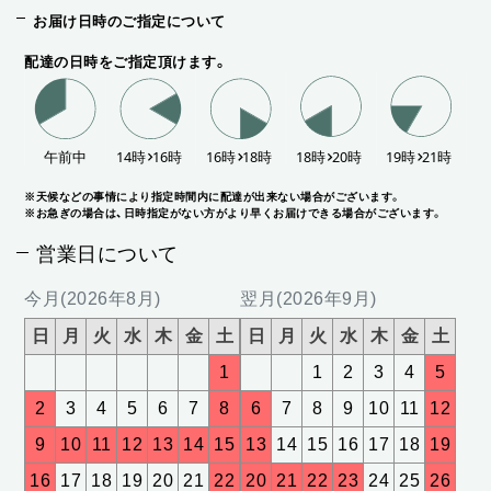
お届け日時のご指定について
配達の日時をご指定頂けます。
※天候などの事情により指定時間内に配達が出来ない場合がございます。
※お急ぎの場合は、日時指定がない方がより早くお届けできる場合がございます。
営業日について
今月(2026年8月)
翌月(2026年9月)
日
月
火
水
木
金
土
日
月
火
水
木
金
土
1
1
2
3
4
5
2
3
4
5
6
7
8
6
7
8
9
10
11
12
9
10
11
12
13
14
15
13
14
15
16
17
18
19
16
17
18
19
20
21
22
20
21
22
23
24
25
26