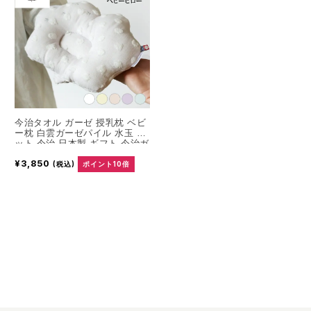
今治タオル ガーゼ 授乳枕 ベビ
ー枕 白雲ガーゼパイル 水玉 ド
ット 今治 日本製 ギフト 今治ガ
ーゼタオル ガーゼタオル ガー
¥3,850
ゼパイル プレゼント かわいい
(税込)
ポイント10倍
日本製 綿100％ コットン パイ
ル