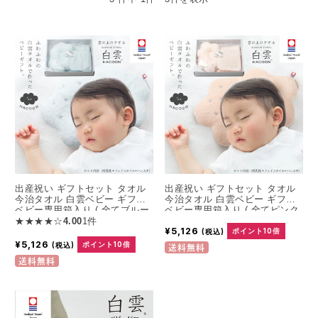
出産祝い ギフトセット タオル
出産祝い ギフトセット タオル
今治タオル 白雲ベビー ギフト
今治タオル 白雲ベビー ギフト
ベビー専用箱入り ( 全てブルー
ベビー専用箱入り ( 全てピンク
★★★★☆
4.00
1件
授乳枕 + フェイスタオル + ベ
授乳枕 + フェイスタオル + ベ
¥5,126
ビーハンカチ + ベビー専用
ビーハンカチ + ベビー専用
(税込)
ポイント10倍
BOX ) 今治タオル 白雲
BOX ) 今治タオル 白雲
¥5,126
(税込)
ポイント10倍
送料無料
HACOON 雲の上のタオル 今治
HACOON 公式通販 雲の上のタ
送料無料
日本製 タオルセット セット ベ
オル 今治 日本製 タオルセット
ビー まくら
セット ベビー まくら